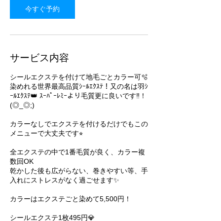
今すぐ予約
サービス内容
シールエクステを付けて地毛ごとカラー可🫧
染めれる世界最高品質ｼｰﾙｴｸｽﾃ！又の名は羽ｼ
ｰﾙｴｸｽﾃ👑 ｽｰﾊﾟｰﾚﾐｰより毛質更に良いです‼︎！
(◎_◎;)
カラーなしでエクステを付けるだけでもこの
メニューで大丈夫です⭐︎
全エクステの中で1番毛質が良く、カラー複
数回OK
乾かした後も広がらない、巻きやすい等、手
入れにストレスがなく過ごせます✨
カラーはエクステごと染めて5,500円！
シールエクステ1枚495円💎