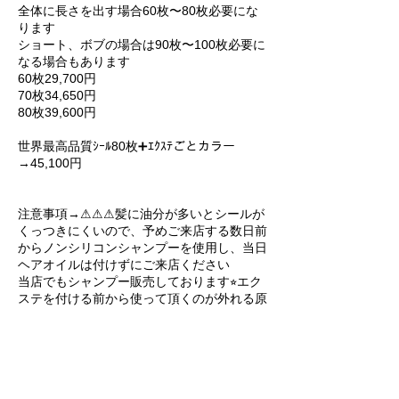
全体に長さを出す場合60枚〜80枚必要にな
ります
ショート、ボブの場合は90枚〜100枚必要に
なる場合もあります
60枚29,700円
70枚34,650円
80枚39,600円
世界最高品質ｼｰﾙ80枚➕ｴｸｽﾃごとカラー
→45,100円
注意事項→⚠︎⚠︎⚠︎髪に油分が多いとシールが
くっつきにくいので、予めご来店する数日前
からノンシリコンシャンプーを使用し、当日
ヘアオイルは付けずにご来店ください
当店でもシャンプー販売しております⭐︎エク
ステを付ける前から使って頂くのが外れる原
因を防げます
キャンセルポリシー