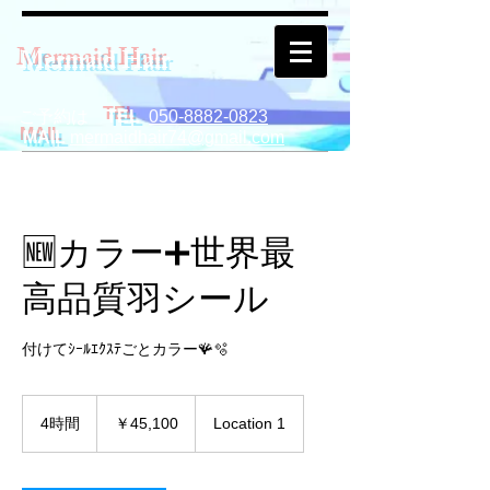
Mermaid Hair
ご予約は
TEL
050-8882-0823
MAIL
mermaidhair74@gmail.com
🆕カラー➕世界最
高品質羽シール
付けてｼｰﾙｴｸｽﾃごとカラー🪸🫧
45,100
円
4時間
4
￥45,100
Location 1
時
間