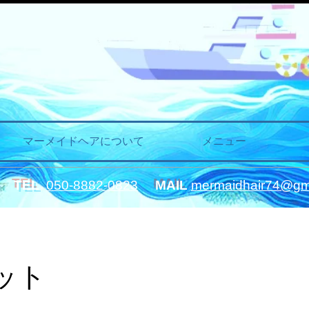
マーメイドヘアについて
メニュー
は
TEL
050-8882-0823
MAIL
mermaidhair74@gm
ット