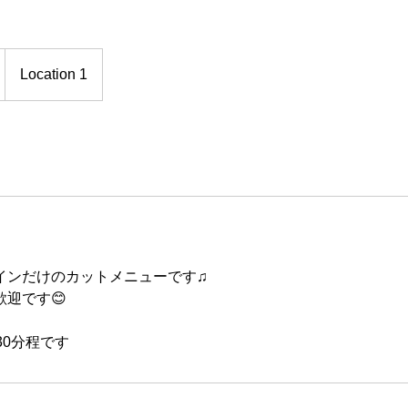
Location 1
インだけのカットメニューです♫
迎です😊
30分程です